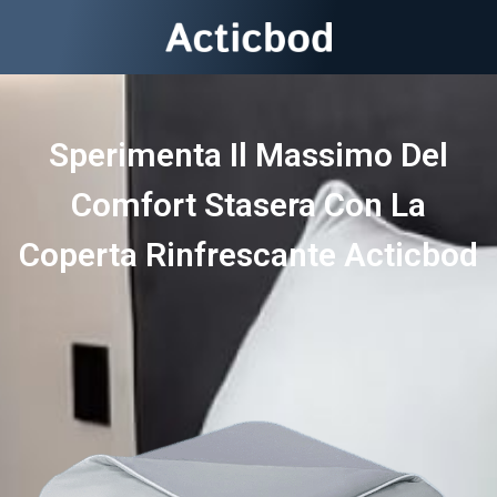
Sperimenta Il Massimo Del
Comfort Stasera Con La
Coperta Rinfrescante Acticbod