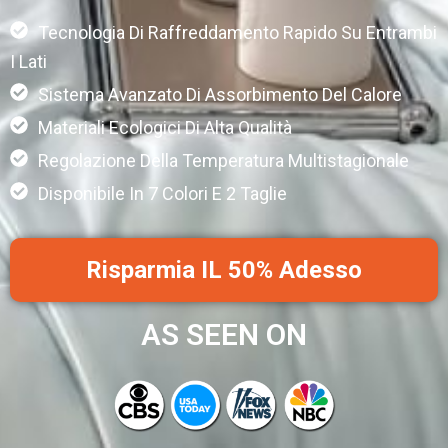
Tecnologia Di Raffreddamento Rapido Su Entrambi
I Lati
Sistema Avanzato Di Assorbimento Del Calore
Materiali Ecologici Di Alta Qualità
Regolazione Della Temperatura Multistagionale
Disponibile In 7 Colori E 2 Taglie
Risparmia IL 50% Adesso
AS SEEN ON