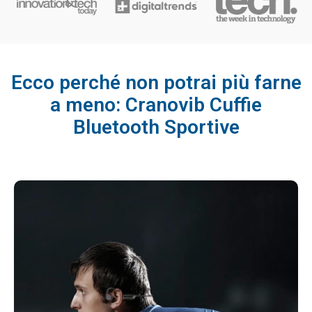
Ecco perché non potrai più farne
a meno: Cranovib Cuffie
Bluetooth Sportive