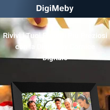
Rivivi i Tuoi Ricordi Più Preziosi
con la DigiMeby Cornice
Digitale