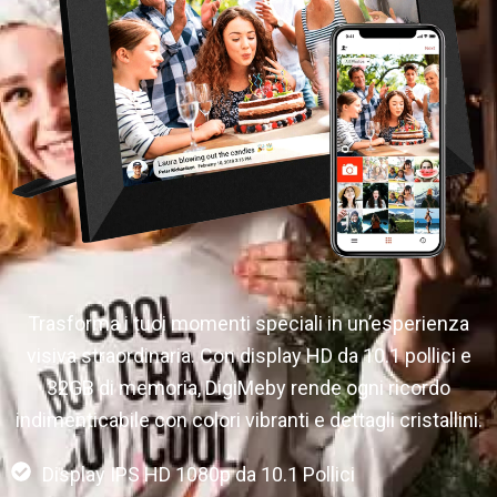
Trasforma i tuoi momenti speciali in un’esperienza
visiva straordinaria. Con display HD da 10.1 pollici e
32GB di memoria, DigiMeby rende ogni ricordo
indimenticabile con colori vibranti e dettagli cristallini.
Display IPS HD 1080p da 10.1 Pollici