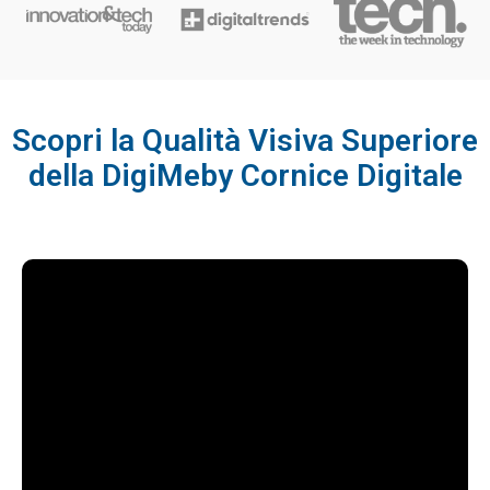
Scopri la Qualità Visiva Superiore
della DigiMeby Cornice Digitale