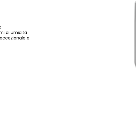
o
emi di umidità
 eccezionale e