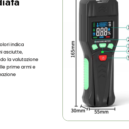
iata
olori indica
 asciutte,
do la valutazione
alle prime armi e
inazione