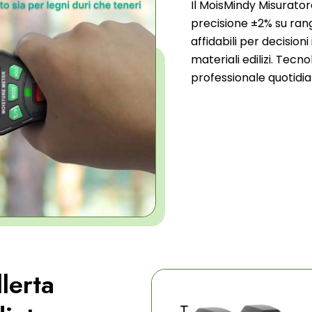
Il MoisMindy Misurator
precisione ±2% su ran
affidabili per decisio
materiali edilizi. Tecn
professionale quotidia
lerta