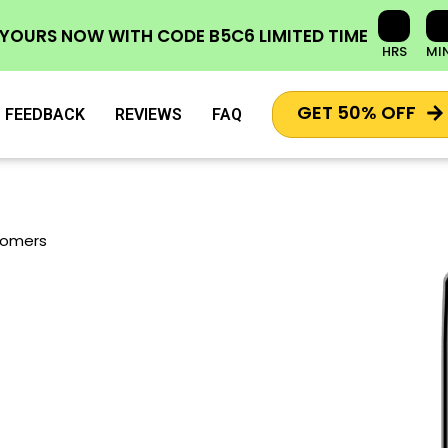
 YOURS NOW
WITH CODE
B5C6
LIMITED TIME
HRS
MI
GET 50% OFF
FEEDBACK
REVIEWS
FAQ
tomers