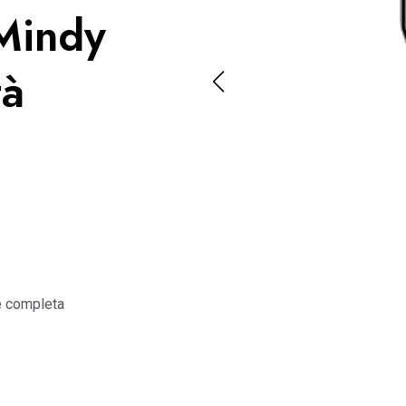
Mindy
tà
e completa