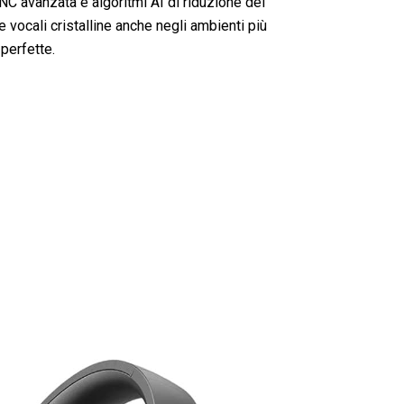
NC avanzata e algoritmi AI di riduzione del
vocali cristalline anche negli ambienti più
perfette.
uffie