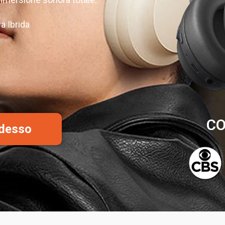
a Ibrida
CO
Adesso