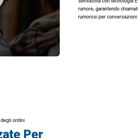
sensibilità con tecnologia E
rumore, garantendo chiamate 
rumorosi per conversazioni 
e 50.000 Utenti Adorano Le Mufflyon V2 C
 degli ordini
zate Per