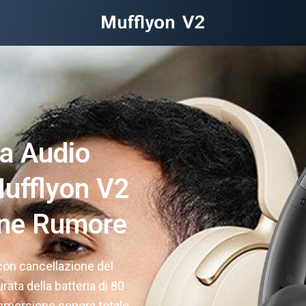
za Audio
ufflyon V2
one Rumore
con cancellazione del
ata della batteria di 80
’immersione sonora totale.