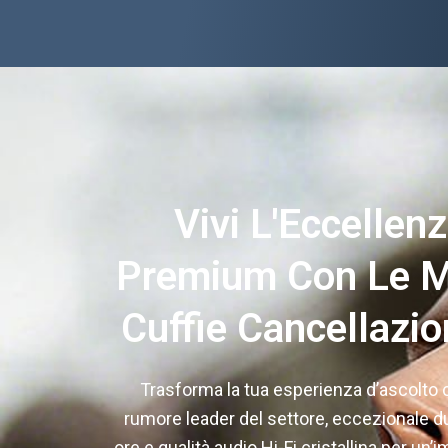
Vivi L'Eccellen
Premium Con Le M
Cuffie Cancellazi
Trasforma la tua esperienza d’ascolto 
rumore leader del settore, eccezionale dur
ore e qualità audio Hi-Fi cristallina per un